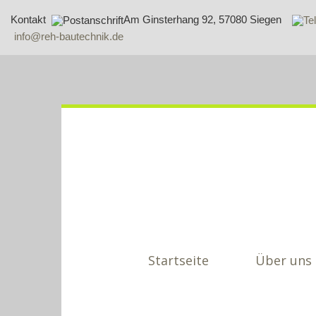
Kontakt
Am Ginsterhang 92, 57080 Siegen
info@reh-bautechnik.de
Startseite
Über uns